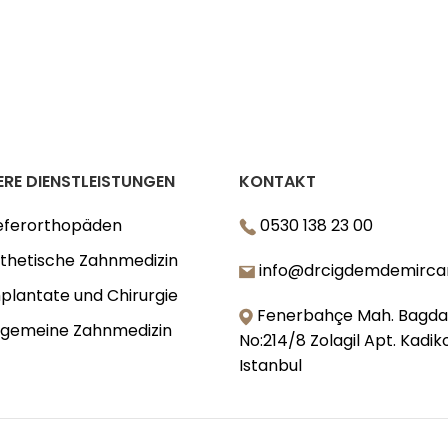
ERE DIENSTLEISTUNGEN
KONTAKT
eferorthopäden
0530 138 23 00
thetische Zahnmedizin
info@drcigdemdemirca
plantate und Chirurgie
Fenerbahçe Mah. Bagda
lgemeine Zahnmedizin
No:214/8 Zolagil Apt. Kadik
Istanbul