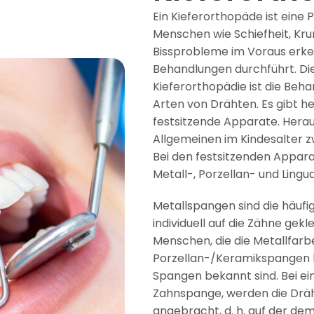
Ein Kieferorthopäde ist eine 
Menschen wie Schiefheit, Kr
Bissprobleme im Voraus erk
Behandlungen durchführt. Die
Kieferorthopädie ist die Beha
Arten von Drähten. Es gibt
festsitzende Apparate. Her
Allgemeinen im Kindesalter z
Bei den festsitzenden Appar
Metall-, Porzellan- und Ling
Metallspangen sind die häufig
individuell auf die Zähne gek
Menschen, die die Metallfar
Porzellan-/Keramikspangen b
Spangen bekannt sind. Bei ei
Zahnspange, werden die Dräh
angebracht, d. h. auf der d