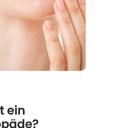
 ein
opäde?