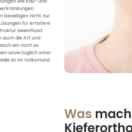
nungen wie Kau- und
cherkrankungen
 beseitigen nicht nur
Lösungen für ernstere
ruktur beeinflusst
n auch die Art und
e auch ein noch so
nen unverzüglich unter
ädie ist im Volksmund
Was
macht
Kieferorth