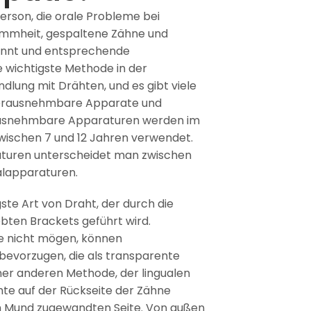
Person, die orale Probleme bei
ummheit, gespaltene Zähne und
ennt und entsprechende
 wichtigste Methode in der
ndlung mit Drähten, und es gibt viele
 herausnehmbare Apparate und
ausnehmbare Apparaturen werden im
wischen 7 und 12 Jahren verwendet.
aturen unterscheidet man zwischen
ualapparaturen.
ste Art von Draht, der durch die
lebten Brackets geführt wird.
be nicht mögen, können
evorzugen, die als transparente
ner anderen Methode, der lingualen
te auf der Rückseite der Zähne
em Mund zugewandten Seite. Von außen