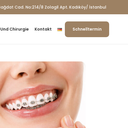
ağdat Cad. No:214/8 Zolagil Apt. Kadıköy/ İstanbul
Und Chirurgie
Kontakt
Schnelltermin