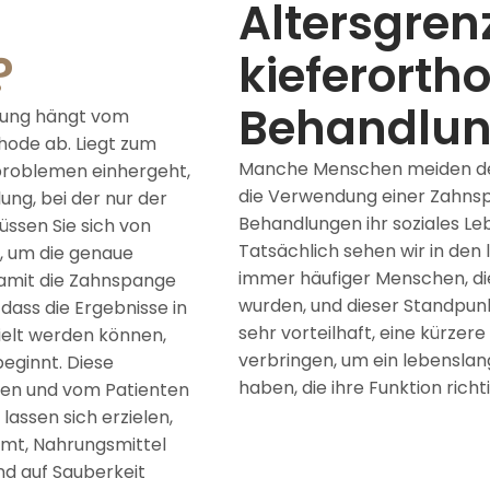
Altersgrenz
?
kieferorth
Behandlu
lung hängt vom
ode ab. Liegt zum
Manche Menschen meiden den
nproblemen einhergeht,
die Verwendung einer Zahnsp
ung, bei der nur der
Behandlungen ihr soziales Le
ssen Sie sich von
Tatsächlich sehen wir in den 
, um die genaue
immer häufiger Menschen, di
amit die Zahnspange
wurden, und dieser Standpunk
dass die Ergebnisse in
sehr vorteilhaft, eine kürzer
ielt werden können,
verbringen, um ein lebensla
beginnt. Diese
haben, die ihre Funktion richti
men und vom Patienten
lassen sich erzielen,
mt, Nahrungsmittel
nd auf Sauberkeit