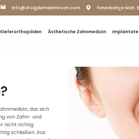
info@drcigdemdemircan.com
Fenerbahçe Mah. B
Kieferorthopäden
Ästhetische Zahnmedizin
Implantate 
e?
Zahnmedizin, das sich
ng von Zahn- und
 nicht richtig
htig schließen. Aus