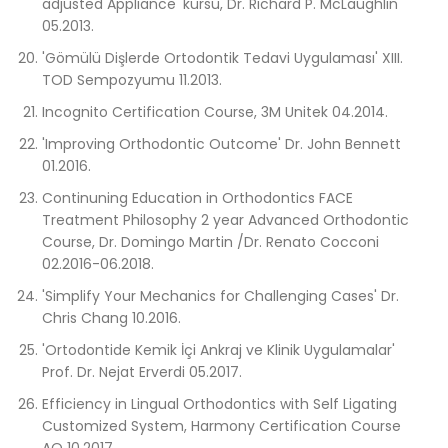
adjusted Appliance' kursu, Dr. Richard P. McLaughlin
05.2013.
'Gömülü Dişlerde Ortodontik Tedavi Uygulaması' XIII.
TOD Sempozyumu 11.2013.
Incognito Certification Course, 3M Unitek 04.2014.
'Improving Orthodontic Outcome' Dr. John Bennett
01.2016.
Continuning Education in Orthodontics FACE
Treatment Philosophy 2 year Advanced Orthodontic
Course, Dr. Domingo Martin /Dr. Renato Cocconi
02.2016-06.2018.
'Simplify Your Mechanics for Challenging Cases' Dr.
Chris Chang 10.2016.
'Ortodontide Kemik İçi Ankraj ve Klinik Uygulamalar'
Prof. Dr. Nejat Erverdi 05.2017.
Efficiency in Lingual Orthodontics with Self Ligating
Customized System, Harmony Certification Course