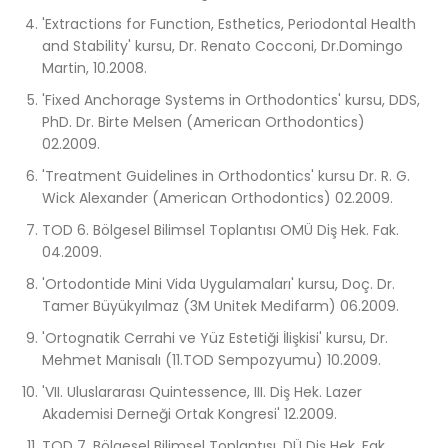
'Extractions for Function, Esthetics, Periodontal Health
and Stability' kursu, Dr. Renato Cocconi, Dr.Domingo
Martin, 10.2008.
'Fixed Anchorage Systems in Orthodontics' kursu, DDS,
PhD. Dr. Birte Melsen (American Orthodontics)
02.2009.
'Treatment Guidelines in Orthodontics' kursu Dr. R. G.
Wick Alexander (American Orthodontics) 02.2009.
TOD 6. Bölgesel Bilimsel Toplantısı OMÜ Diş Hek. Fak.
04.2009.
'Ortodontide Mini Vida Uygulamaları' kursu, Doç. Dr.
Tamer Büyükyılmaz (3M Unitek Medifarm) 06.2009.
'Ortognatik Cerrahi ve Yüz Estetiği İlişkisi' kursu, Dr.
Mehmet Manisalı (11.TOD Sempozyumu) 10.2009.
'VII. Uluslararası Quintessence, III. Diş Hek. Lazer
Akademisi Derneği Ortak Kongresi' 12.2009.
TOD 7. Bölgesel Bilimsel Toplantısı, DÜ Diş Hek. Fak.