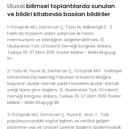
Ulusal
bilimsel toplantılarda sunulan
ve bildiri kitabında basılan bildiriler
1-Öztoprak MO, Demircan Ç, Tozlu M, Nalbantgil D. 3
Farklı diş fırçasının anket çalışması ile hasta
memnuniyeti ve etkinliğinin değerlendirilmesi. 12.
Uluslararası Türk Ortodonti Derneği Kongresi; Ankara,
Türkiye 25-27 Ekim 2010. Poster bildirisi - Bildiri kitapçığı
117.
2-Tozlu M, Yücel SE, Demircan Ç, Öztoprak MO. Yeditepe
Üniversitesi Diş Hekimliği Fakültesi Ortodonti kliniğine
başvuran dudak-damak yarıklı hastaların dudak-damak
yarığı tipine göre dağılımı. 12. Uluslararası Türk Ortodonti
Derneği Kongresi; Ankara, Türkiye 25-27 Ekim 2010. Poster
bildirisi - Bildiri Kitapçığı 86.
3-Öztoprak MO, Demircan Ç, Güzel B , Arun T. Türk
populasyonundaki sagital ilişkinin ve vertikal gelişim
paterninin yaş ve cinsiyet üzerine dağılımı: Epidemiyolojik