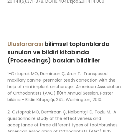
2011:41(5),371-378. DOI:10.4041/kjod.2011.41.4.000
Uluslararası
bilimsel toplantılarda
sunulan ve bildiri kitabında
(Proceedings) basılan bildiriler
1-Öztoprak MO, Demircan Ç, Arun T. Transposed
maxillary canine-premolar teeth correction with the
help of mini implant anchorage. American Association
of Orthodontists (AAO) 110th Annual Session. Poster
bildirisi - Bildiri Kitapçığı, 242, Washington, 2010.
2-Öztoprak MO, Demircan Ç, Nalbantgil D, Tozlu M. A
questionnaire study of the effectiveness and
acceptance of three different types of toothbrushes.
American Association of Orthodontists (AAO) 111th